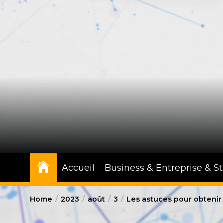
Skip
to
the
content
Accueil
Business & Entreprise & S
Home
2023
août
3
Les astuces pour obtenir