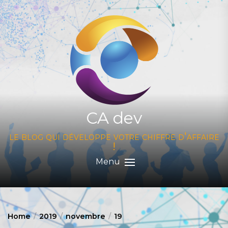
Skip
to
the
content
CA dev
le blog qui développe votre chiffre d'affaire
!
Menu
Home
2019
novembre
19