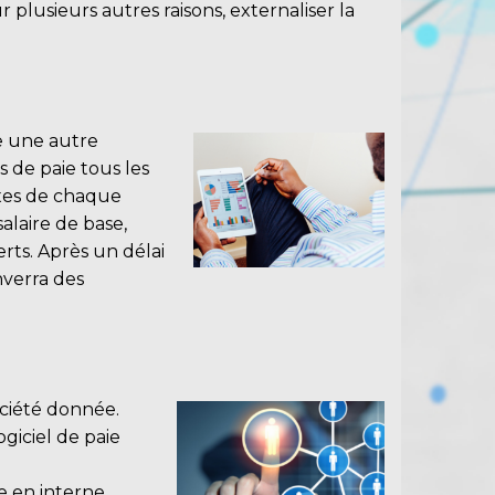
 plusieurs autres raisons, externaliser la
ge une autre
s de paie tous les
ixes de chaque
salaire de base,
rts. Après un délai
nverra des
ociété donnée.
ogiciel de paie
e en interne