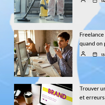
14
Freelance 
quand on 
1
Trouver u
et erreurs