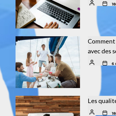
18
Comment b
avec des s
6
Les qualit
18