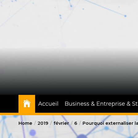
Skip
to
the
content
Accueil
Business & Entreprise & S
Home
2019
février
6
Pourquoi externaliser la