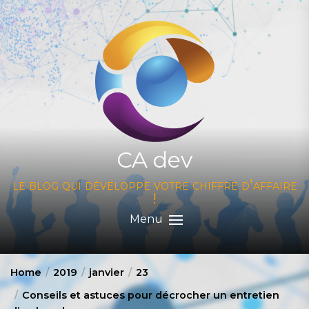
Skip
to
the
content
CA dev
le blog qui développe votre chiffre d'affaire
!
Menu
Home
2019
janvier
23
Conseils et astuces pour décrocher un entretien