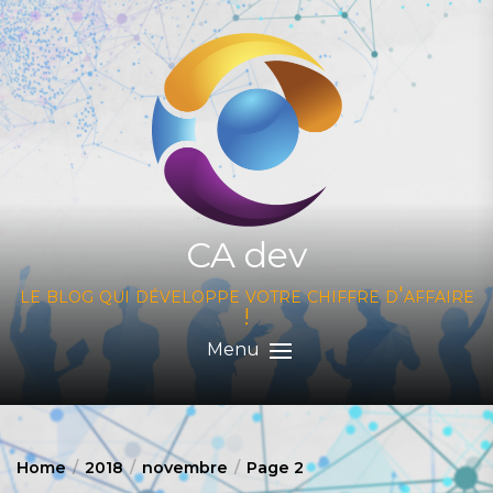
Skip
to
the
content
CA dev
le blog qui développe votre chiffre d'affaire
!
Menu
Home
2018
novembre
Page 2